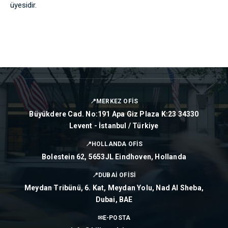
üyesidir.
📍
MERKEZ OFİS
Büyükdere Cad. No:191 Apa Giz Plaza K:23 34330
Levent - İstanbul / Türkiye
📍
HOLLANDA OFİS
Bolestein 62, 5653JL Eindhoven, Hollanda
📍
DUBAİ OFİSİ
Meydan Tribünü, 6. Kat, Meydan Yolu, Nad Al Sheba,
Dubai, BAE
✉
E-POSTA