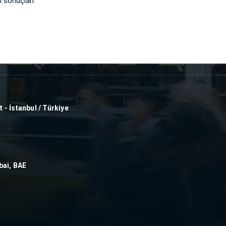
 sonuçları
- İstanbul / Türkiye
bai, BAE