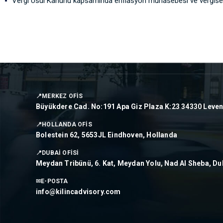
Vergi Usul Kanunu kapsamında enflasyon muhasebesi ve vergisel
📍
MERKEZ OFİS
Büyükdere Cad. No:191 Apa Giz Plaza K:23 34330 Levent 
📍
HOLLANDA OFİS
Bolestein 62, 5653JL Eindhoven, Hollanda
📍
DUBAİ OFİSİ
Meydan Tribünü, 6. Kat, Meydan Yolu, Nad Al Sheba, Du
✉
E-POSTA
info@kilincadvisory.com