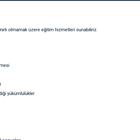
ırlı olmamak üzere eğitim hizmetleri sunabiliriz.
lmesi
i
diği yükümlülükler