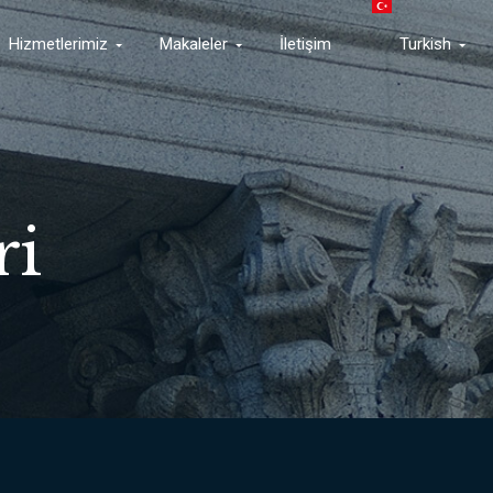
Hizmetlerimiz
Makaleler
İletişim
Turkish
ri