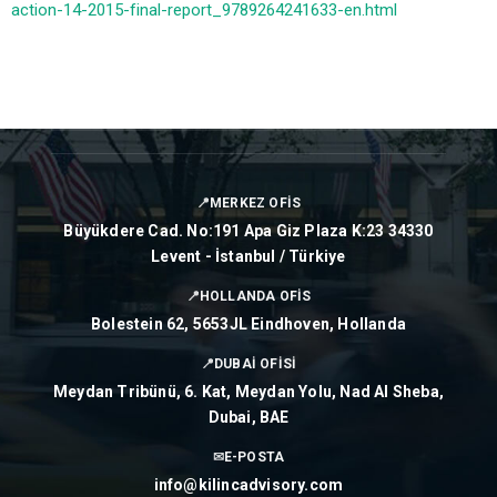
action-14-2015-final-report_9789264241633-en.html
📍
MERKEZ OFİS
Büyükdere Cad. No:191 Apa Giz Plaza K:23 34330
Levent - İstanbul / Türkiye
📍
HOLLANDA OFİS
Bolestein 62, 5653JL Eindhoven, Hollanda
📍
DUBAİ OFİSİ
Meydan Tribünü, 6. Kat, Meydan Yolu, Nad Al Sheba,
Dubai, BAE
✉
E-POSTA
info@kilincadvisory.com