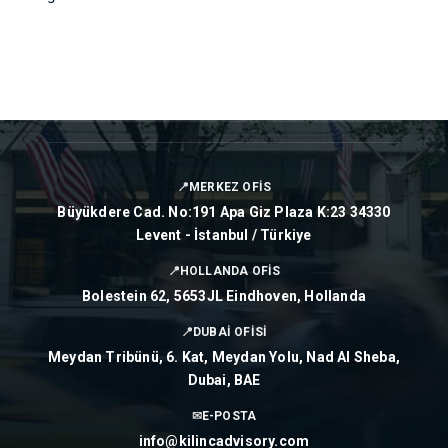
📍
MERKEZ OFİS
Büyükdere Cad. No:191 Apa Giz Plaza K:23 34330
Levent - İstanbul / Türkiye
📍
HOLLANDA OFİS
Bolestein 62, 5653JL Eindhoven, Hollanda
📍
DUBAİ OFİSİ
Meydan Tribünü, 6. Kat, Meydan Yolu, Nad Al Sheba,
Dubai, BAE
✉
E-POSTA
info@kilincadvisory.com